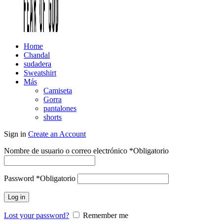
Home
Chandal
sudadera
Sweatshirt
Más
Camiseta
Gorra
pantalones
shorts
Sign in
Create an Account
Nombre de usuario o correo electrónico
*
Obligatorio
Password
*
Obligatorio
Log in
Lost your password?
Remember me