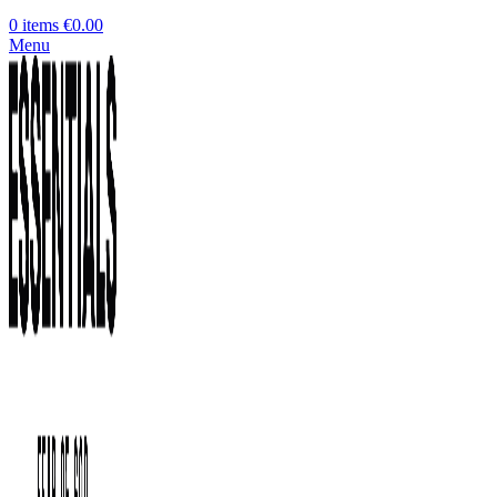
0
items
€
0.00
Menu