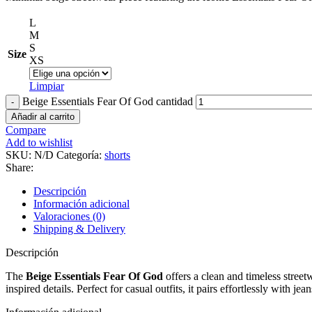
L
M
S
Size
XS
Limpiar
Beige Essentials Fear Of God cantidad
Añadir al carrito
Compare
Add to wishlist
SKU:
N/D
Categoría:
shorts
Share:
Descripción
Información adicional
Valoraciones (0)
Shipping & Delivery
Descripción
The
Beige Essentials Fear Of God
offers a clean and timeless streetw
inspired details. Perfect for casual outfits, it pairs effortlessly with j