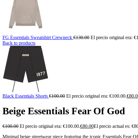
FG Essentials Sweatshirt Crewneck
€
130.00
El precio original era: €
Back to products
Black Essentials Shorts
€
100.00
El precio original era: €100.00.
€
80.0
Beige Essentials Fear Of God
€
100.00
El precio original era: €100.00.
€
80.00
El precio actual es: €8
Minimal beige streetwear piece featuring the iconic Essentials Fear 