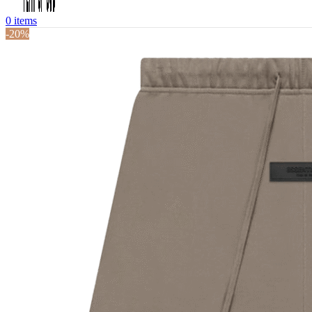
0
items
-20%