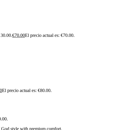
130.00.
€
70.00
El precio actual es: €70.00.
0
El precio actual es: €80.00.
0.00.
Of God style with premium comfort.