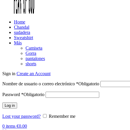
Home
Chandal
sudadera
Sweatshirt
Más
Camiseta
Gorra
pantalones
shorts
Sign in
Create an Account
Nombre de usuario o correo electrónico
*
Obligatorio
Password
*
Obligatorio
Log in
Lost your password?
Remember me
0
items
€
0.00