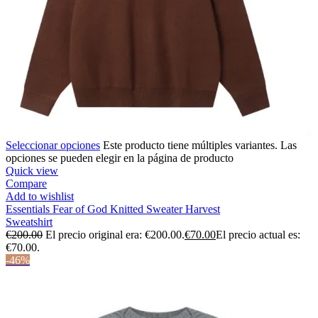
Seleccionar opciones
Este producto tiene múltiples variantes. Las
opciones se pueden elegir en la página de producto
Quick view
Compare
Add to wishlist
Essentials Fear of God Knitted Sweater Harvest
Sweatshirt
€
200.00
El precio original era: €200.00.
€
70.00
El precio actual es:
€70.00.
-46%