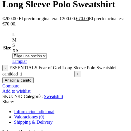
Long Sleeve Polo Sweatshirt
€
200.00
El precio original era: €200.00.
€
70.00
El precio actual es:
€70.00.
L
M
S
Size
XS
Limpiar
ESSENTIALS Fear of God Long Sleeve Polo Sweatshirt
cantidad
Añadir al carrito
Compare
Add to wishlist
SKU:
N/D
Categoría:
Sweatshirt
Share:
Información adicional
Valoraciones (0)
Shipping & Delivery