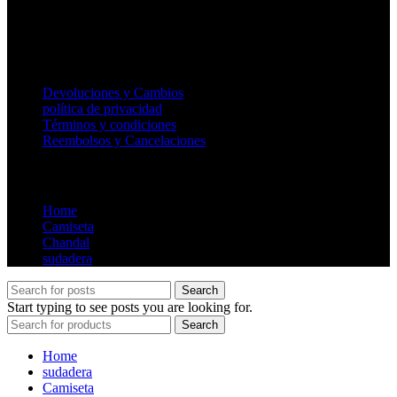
support@essentialsstores.com.es
Useful Links
Devoluciones y Cambios
política de privacidad
Términos y condiciones
Reembolsos y Cancelaciones
Store
Home
Camiseta
Chandal
sudadera
Search
Start typing to see posts you are looking for.
Search
Home
sudadera
Camiseta