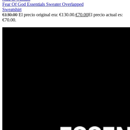
Fear Of God Essentials Sweater Overlapped
Sweatshirt
€
130.00
El precio original era: €130.00.
€
70.00
El precio actual es:
€70.00.