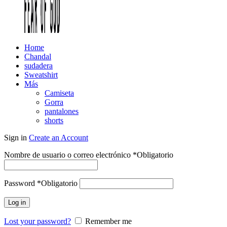
Home
Chandal
sudadera
Sweatshirt
Más
Camiseta
Gorra
pantalones
shorts
Sign in
Create an Account
Nombre de usuario o correo electrónico
*
Obligatorio
Password
*
Obligatorio
Log in
Lost your password?
Remember me