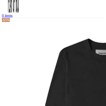
0
items
-65%