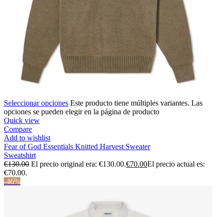
Seleccionar opciones
Este producto tiene múltiples variantes. Las
opciones se pueden elegir en la página de producto
Quick view
Compare
Add to wishlist
Fear of God Essentials Knitted Harvest Sweater
Sweatshirt
€
130.00
El precio original era: €130.00.
€
70.00
El precio actual es:
€70.00.
-46%