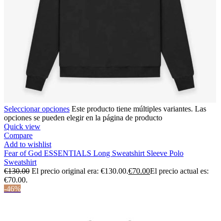
Seleccionar opciones
Este producto tiene múltiples variantes. Las
opciones se pueden elegir en la página de producto
Quick view
Compare
Add to wishlist
Fear of God ESSENTIALS Long Sweatshirt Sleeve Polo
Sweatshirt
€
130.00
El precio original era: €130.00.
€
70.00
El precio actual es:
€70.00.
-46%