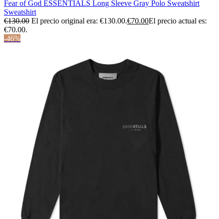
Fear of God ESSENTIALS Long Sleeve Gray Polo Sweatshirt
Sweatshirt
€
130.00
El precio original era: €130.00.
€
70.00
El precio actual es:
€70.00.
-46%