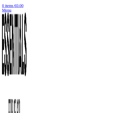
0
items
€
0.00
Menu