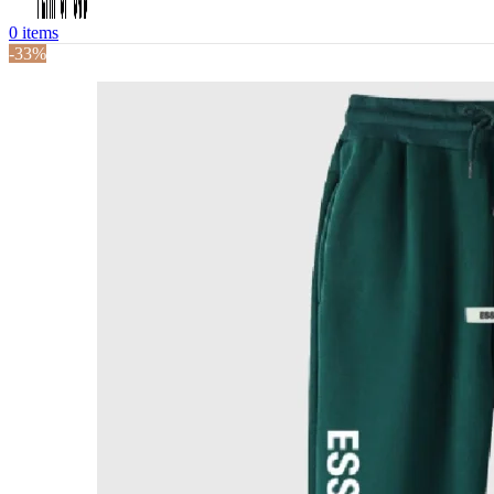
0
items
-33%