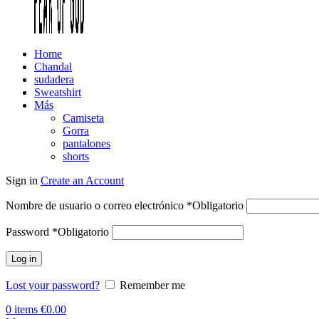
Home
Chandal
sudadera
Sweatshirt
Más
Camiseta
Gorra
pantalones
shorts
Sign in
Create an Account
Nombre de usuario o correo electrónico
*
Obligatorio
Password
*
Obligatorio
Log in
Lost your password?
Remember me
0
items
€
0.00