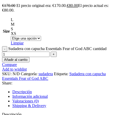
€
170.00
El precio original era: €170.00.
€
80.00
El precio actual es:
€80.00.
L
M
S
Size
XS
Limpiar
Sudadera con capucha Essentials Fear of God ABC cantidad
Añadir al carrito
Compare
Add to wishlist
SKU:
N/D
Categoría:
sudadera
Etiqueta:
Sudadera con capucha
Essentials Fear of God ABC
Share:
Descripción
Información adicional
Valoraciones (0)
Shipping & Delivery
Descripción