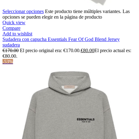
Seleccionar opciones
Este producto tiene múltiples variantes. Las
opciones se pueden elegir en la página de producto
Quick view
Compare
Add to wishlist
Sudadera con capucha Essentials Fear Of God Blend Jersey
sudadera
€
170.00
El precio original era: €170.00.
€
80.00
El precio actual es:
€80.00.
-53%