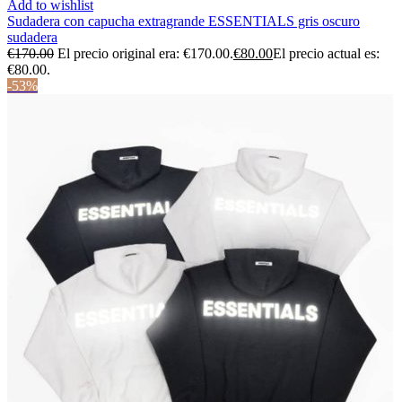
Add to wishlist
Sudadera con capucha extragrande ESSENTIALS gris oscuro
sudadera
€
170.00
El precio original era: €170.00.
€
80.00
El precio actual es:
€80.00.
-53%