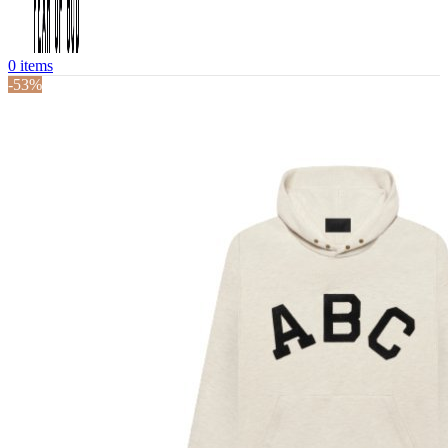
0
items
-53%