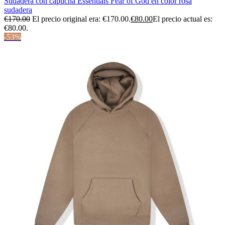
Sudadera con capucha Essentials Fear of God en color rosa
sudadera
€
170.00
El precio original era: €170.00.
€
80.00
El precio actual es:
€80.00.
-53%