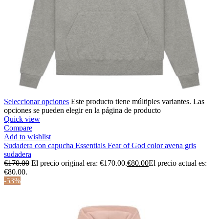
Seleccionar opciones
Este producto tiene múltiples variantes. Las
opciones se pueden elegir en la página de producto
Quick view
Compare
Add to wishlist
Sudadera con capucha Essentials Fear of God color avena gris
sudadera
€
170.00
El precio original era: €170.00.
€
80.00
El precio actual es:
€80.00.
-53%