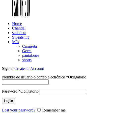
Home
Chandal
sudadera
Sweatshirt
Más
Camiseta
Gorra
pantalones
shorts
Sign in
Create an Account
Nombre de usuario o correo electrónico
*
Obligatorio
Password
*
Obligatorio
Log in
Lost your password?
Remember me