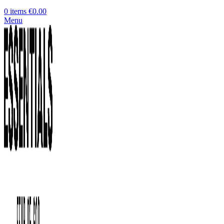
0
items
€
0.00
Menu