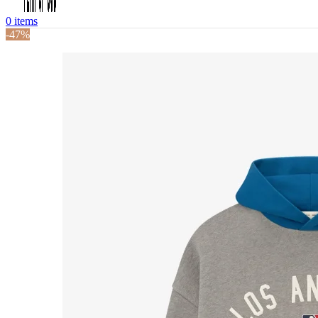
0
items
-47%