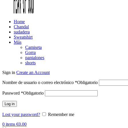
Home
Chandal
sudadera
Sweatshirt
Más
Camiseta
Gorra
pantalones
shorts
Sign in
Create an Account
Nombre de usuario o correo electrónico
*
Obligatorio
Password
*
Obligatorio
Log in
Lost your password?
Remember me
0
items
€
0.00