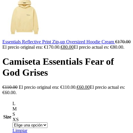
Essentials Reflective Print Zip-up Oversized Hoodie Cream
€
170.00
El precio original era: €170.00.
€
80.00
El precio actual es: €80.00.
Camiseta Essentials Fear of
God Grises
€
110.00
El precio original era: €110.00.
€
60.00
El precio actual es:
€60.00.
L
M
S
Size
XS
Limpiar