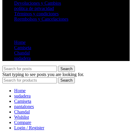
Devoluciones y Cambios
política de privacidad
Términos y condiciones
Reembolsos y Cancelaciones
Store
Home
Camiseta
Chandal
sudadera
Search
Start typing to see posts you are looking for.
Search
Home
sudadera
Camiseta
pantalones
Chandal
Wishlist
Compare
Login / Register