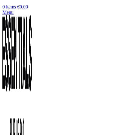
0
items
€
0.00
Menu