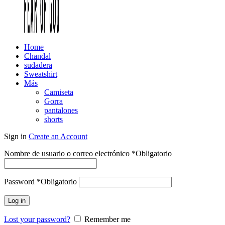
Home
Chandal
sudadera
Sweatshirt
Más
Camiseta
Gorra
pantalones
shorts
Sign in
Create an Account
Nombre de usuario o correo electrónico
*
Obligatorio
Password
*
Obligatorio
Log in
Lost your password?
Remember me