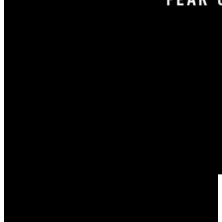
support@essentialsstores.com.es
Useful Links