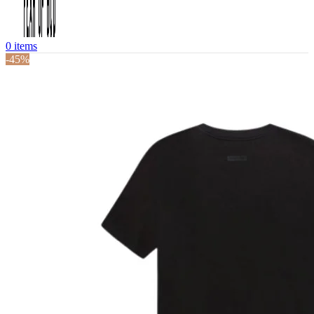
0
items
-45%