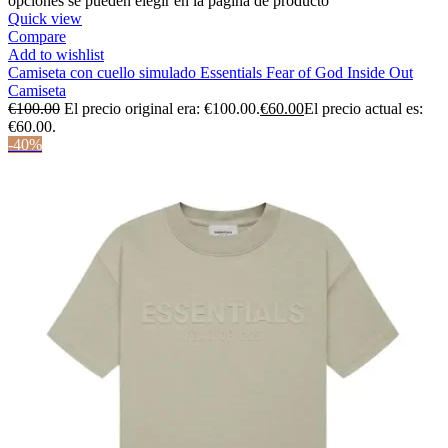
opciones se pueden elegir en la página de producto
Quick view
Compare
Add to wishlist
Camiseta con cuello simulado Essentials Fear of God Inside Out
Camiseta
€
100.00
El precio original era: €100.00.
€
60.00
El precio actual es:
€60.00.
-40%