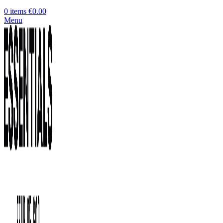
0
items
€
0.00
Menu