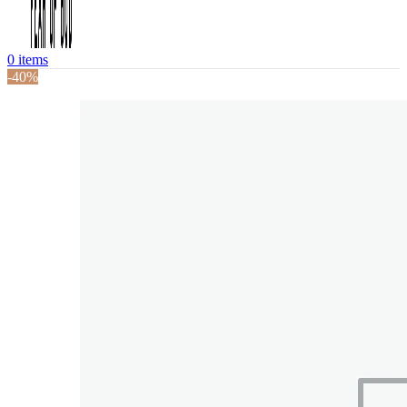
0
items
-40%