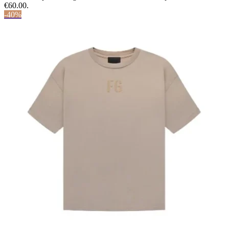
€60.00.
-40%