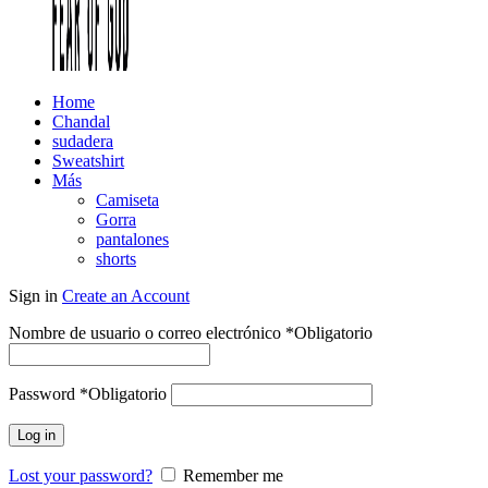
Home
Chandal
sudadera
Sweatshirt
Más
Camiseta
Gorra
pantalones
shorts
Sign in
Create an Account
Nombre de usuario o correo electrónico
*
Obligatorio
Password
*
Obligatorio
Log in
Lost your password?
Remember me