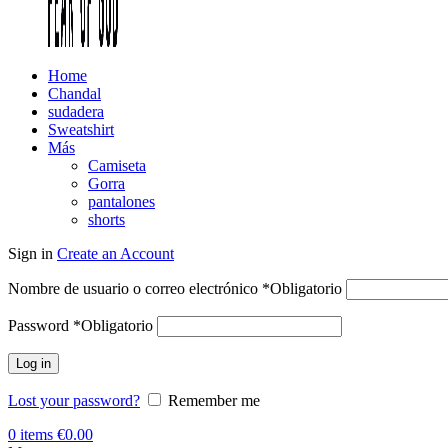
Home
Chandal
sudadera
Sweatshirt
Más
Camiseta
Gorra
pantalones
shorts
Sign in
Create an Account
Nombre de usuario o correo electrónico
*
Obligatorio
Password
*
Obligatorio
Log in
Lost your password?
Remember me
0
items
€
0.00