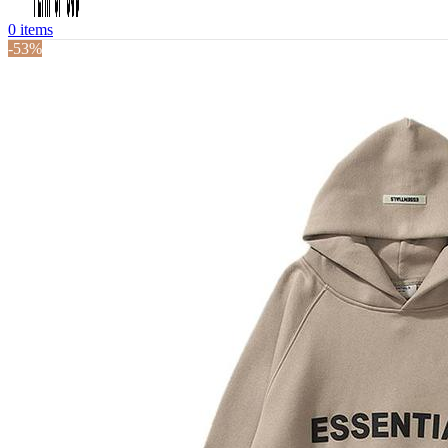
0
items
-53%