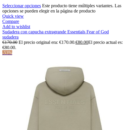
Seleccionar opciones
Este producto tiene múltiples variantes. Las
opciones se pueden elegir en la página de producto
Quick view
Compare
Add to wishlist
Sudadera con capucha extragrande Essentials Fear of God
sudadera
€
170.00
El precio original era: €170.00.
€
80.00
El precio actual es:
€80.00.
-53%