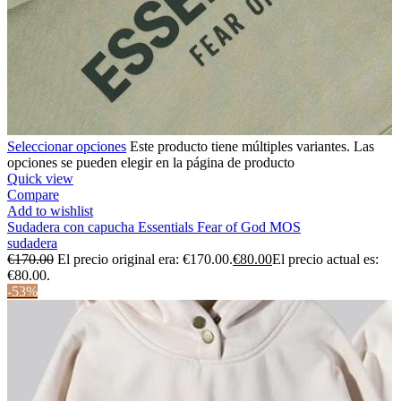
Seleccionar opciones
Este producto tiene múltiples variantes. Las
opciones se pueden elegir en la página de producto
Quick view
Compare
Add to wishlist
Sudadera con capucha Essentials Fear of God MOS
sudadera
€
170.00
El precio original era: €170.00.
€
80.00
El precio actual es:
€80.00.
-53%