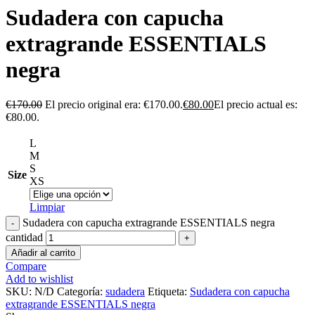
Sudadera con capucha
extragrande ESSENTIALS
negra
€
170.00
El precio original era: €170.00.
€
80.00
El precio actual es:
€80.00.
L
M
S
Size
XS
Limpiar
Sudadera con capucha extragrande ESSENTIALS negra
cantidad
Añadir al carrito
Compare
Add to wishlist
SKU:
N/D
Categoría:
sudadera
Etiqueta:
Sudadera con capucha
extragrande ESSENTIALS negra