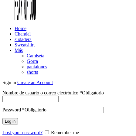
Home
Chandal
sudadera
Sweatshirt
Más
Camiseta
Gorra
pantalones
shorts
Sign in
Create an Account
Nombre de usuario o correo electrónico
*
Obligatorio
Password
*
Obligatorio
Log in
Lost your password?
Remember me