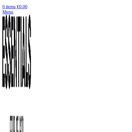
0
items
€
0.00
Menu