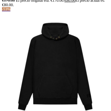
€
170.00
El precio original era: €170.00.
€
80.00
El precio actual es:
€80.00.
-53%