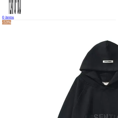
0
items
-53%