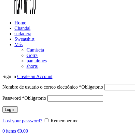
Home
Chandal
sudadera
Sweatshirt
Más
Camiseta
Gorra
pantalones
shorts
Sign in
Create an Account
Nombre de usuario o correo electrónico
*
Obligatorio
Password
*
Obligatorio
Log in
Lost your password?
Remember me
0
items
€
0.00