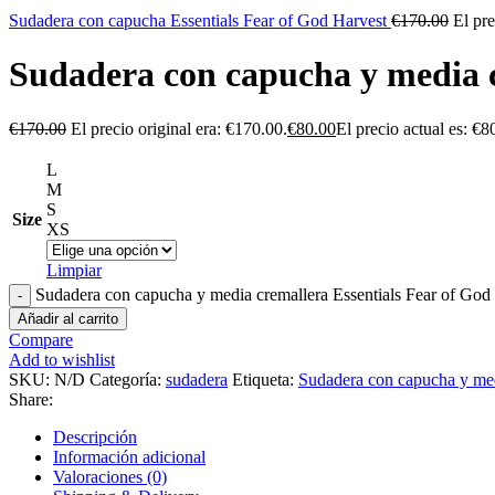
Sudadera con capucha Essentials Fear of God Harvest
€
170.00
El pre
Sudadera con capucha y media c
€
170.00
El precio original era: €170.00.
€
80.00
El precio actual es: €8
L
M
S
Size
XS
Limpiar
Sudadera con capucha y media cremallera Essentials Fear of God
Añadir al carrito
Compare
Add to wishlist
SKU:
N/D
Categoría:
sudadera
Etiqueta:
Sudadera con capucha y med
Share:
Descripción
Información adicional
Valoraciones (0)