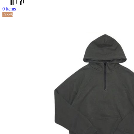
0
items
-53%