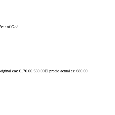
Fear of God
original era: €170.00.
€
80.00
El precio actual es: €80.00.