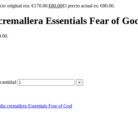
cio original era: €170.00.
€
80.00
El precio actual es: €80.00.
remallera Essentials Fear of Go
0.00.
 cantidad
ia cremallera Essentials Fear of God