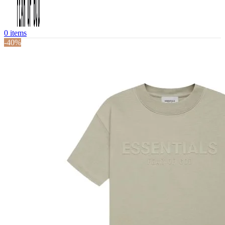
0
items
-40%