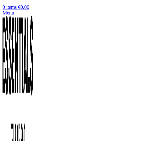
0
items
€
0.00
Menu