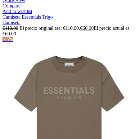
Quick view
Compare
Add to wishlist
Camiseta Essentials Trigo
Camiseta
€
110.00
El precio original era: €110.00.
€
60.00
El precio actual es:
€60.00.
-45%