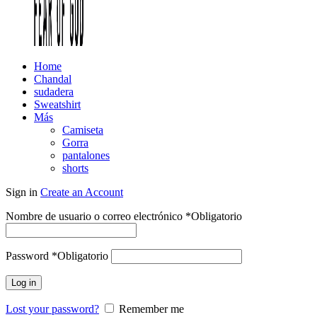
Home
Chandal
sudadera
Sweatshirt
Más
Camiseta
Gorra
pantalones
shorts
Sign in
Create an Account
Nombre de usuario o correo electrónico
*
Obligatorio
Password
*
Obligatorio
Log in
Lost your password?
Remember me