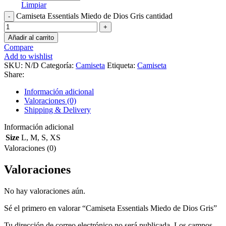
Limpiar
Camiseta Essentials Miedo de Dios Gris cantidad
Añadir al carrito
Compare
Add to wishlist
SKU:
N/D
Categoría:
Camiseta
Etiqueta:
Camiseta
Share:
Información adicional
Valoraciones (0)
Shipping & Delivery
Información adicional
Size
L
,
M
,
S
,
XS
Valoraciones (0)
Valoraciones
No hay valoraciones aún.
Sé el primero en valorar “Camiseta Essentials Miedo de Dios Gris”
Tu dirección de correo electrónico no será publicada.
Los campos