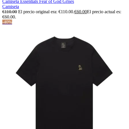
Camiseta Essentials Fear of God Grises
Camiseta
€
110.00
El precio original era: €110.00.
€
60.00
El precio actual es:
€60.00.
-40%