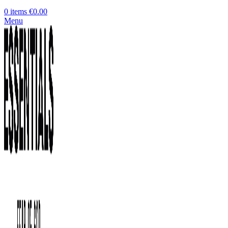
0
items
€
0.00
Menu