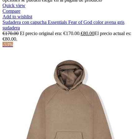
Quick view
Compare
Add to wishlist
Sudadera con capucha Essentials Fear of God color avena gris
sudadera
€
170.00
El precio original era: €170.00.
€
80.00
El precio actual es:
€80.00.
-53%