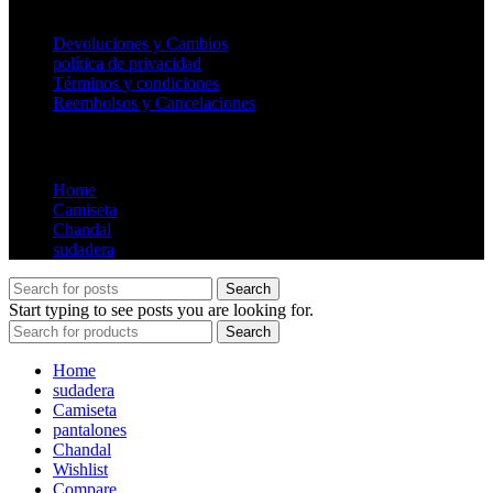
Useful Links
Devoluciones y Cambios
política de privacidad
Términos y condiciones
Reembolsos y Cancelaciones
Store
Home
Camiseta
Chandal
sudadera
Search
Start typing to see posts you are looking for.
Search
Home
sudadera
Camiseta
pantalones
Chandal
Wishlist
Compare