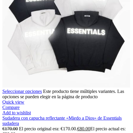
Seleccionar opciones
Este producto tiene múltiples variantes. Las
opciones se pueden elegir en la página de producto
Quick view
Compare
Add to wishlist
Sudadera con capucha reflectante «Miedo a Dios» de Essentials
sudadera
€
170.00
El precio original era: €170.00.
€
80.00
El precio actual es: