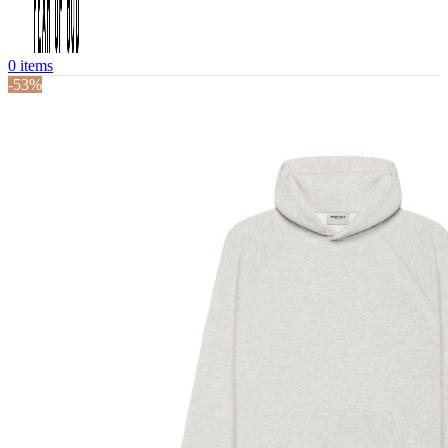
0
items
-53%