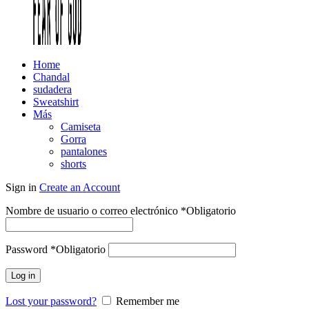
Home
Chandal
sudadera
Sweatshirt
Más
Camiseta
Gorra
pantalones
shorts
Sign in
Create an Account
Nombre de usuario o correo electrónico
*
Obligatorio
Password
*
Obligatorio
Log in
Lost your password?
Remember me